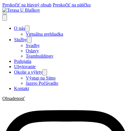
Preskočiť na hlavný obsah
Preskočiť na pätičku
O nás
Virtuálna prehliadka
Služby
Svadby
Oslavy
Teambuildingy
Podujatia
Ubytovanie
Okolie a výlety
Výstup na Sitno
Jazero Počúvadlo
Kontakt
Obsadenosť