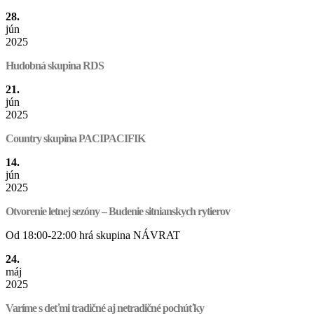
28.
jún
2025
Hudobná skupina RDS
21.
jún
2025
Country skupina PACIPACIFIK
14.
jún
2025
Otvorenie letnej sezóny – Budenie sitnianskych rytierov
Od 18:00-22:00 hrá skupina NÁVRAT
24.
máj
2025
Varíme s deťmi tradičné aj netradičné pochúťky