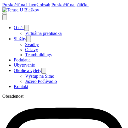
Preskočiť na hlavný obsah
Preskočiť na pätičku
O nás
Virtuálna prehliadka
Služby
Svadby
Oslavy
Teambuildingy
Podujatia
Ubytovanie
Okolie a výlety
Výstup na Sitno
Jazero Počúvadlo
Kontakt
Obsadenosť