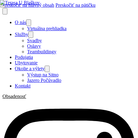
Preskočiť na hlavný obsah
Preskočiť na pätičku
O nás
Virtuálna prehliadka
Služby
Svadby
Oslavy
Teambuildingy
Podujatia
Ubytovanie
Okolie a výlety
Výstup na Sitno
Jazero Počúvadlo
Kontakt
Obsadenosť