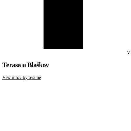
V
Terasa u Blaškov
Viac info
Ubytovanie